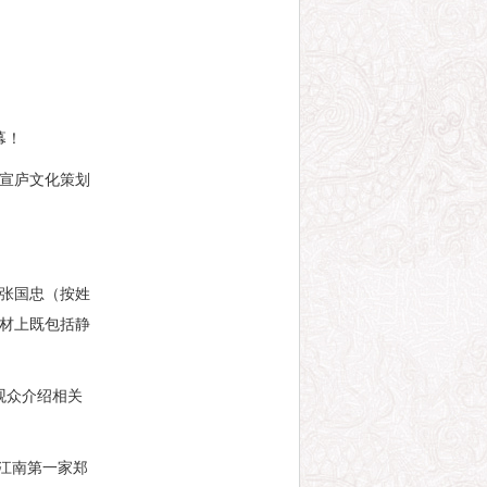
幕！
宣庐文化策划
张国忠（按姓
材上既包括静
观众介绍相关
到江南第一家郑