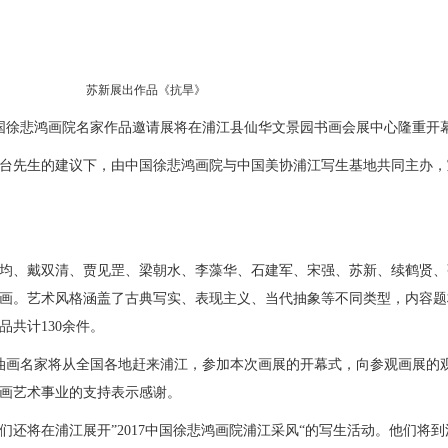
苏新展出作品《抗旱》
017中国徐悲鸿画院名家作品邀请展将在浦江县仙华文景园书画会展中心隆重开
台先生的建议下，由中国徐悲鸿画院与中国美协浦江写生基地共同主办，
均、戴双清、贾见罡、梁朝水、李藻华、石建军、宋强、苏新、续鹤贤、
画。艺术风格涵盖了古典写实、表现主义、当代抽象等不同类型，内容题
品
共计130余件。
当代油画名家将从全国各地赶来浦江，参加本次画展的开幕式，向参观画展的
画艺术事业的支持表示感谢。
还将在浦江展开”2017中国徐悲鸿画院浦江采风“的写生活动。他们将