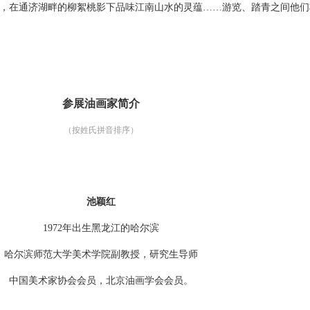
，在通济湖畔的柳絮桃影下品味江南山水的灵蕴……游览、踏青之间他们
参展油画家简介
（按姓氏拼音排序）
池颖红
1972年出生
黑龙江的哈尔滨
哈尔滨师范大学美术学院副教授，研究生导师
中国美术家协会会员，
北京油画学会会员。