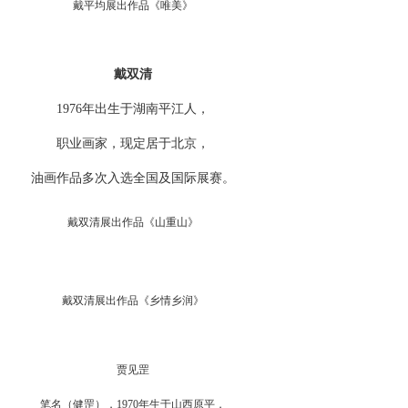
戴平均展出作品《唯美》
戴双清
1976年出生于湖南平江人，
职业画家，
现定居于北京，
油画作品多次入选全国及国际展赛。
戴双清展出作品《山重山》
戴双清展出作品《乡情乡润》
贾见罡
笔名（健罡），1970年生于山西原平，