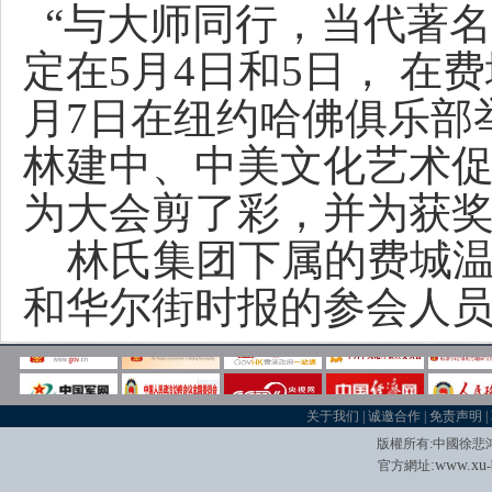
“与大师同行，当代著名
定在5月4日和5日， 在
月7日在纽约哈佛俱乐部
林建中、中美文化艺术
为大会剪了彩，并为获
林氏集团下属的费城温
和华尔街时报的参会人
关于我们
|
诚邀合作
|
免责声明
|
版權所有
:
中國徐悲
:
w
w
w.xu
官方網址