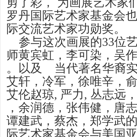
剪了彩， 为画展艺术家
罗丹国际艺术家基金会
际交流艺术家功勋奖。
参与这次画展的33位
师黄宾虹，李可染，吴作
。以及 当代著名华裔
艾轩，冷军，徐唯辛，俞
艾伦赵琼, 严力, 丛志
，余润德，张伟健，唐志
谭建武，蔡杰，郑学武
际艺术家基金会与美国