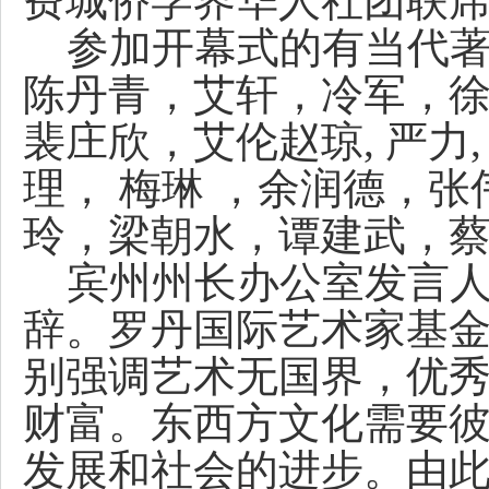
费城侨学界华人社团联
参加开幕式的有当代著
陈丹青，艾轩，冷军，徐
裴庄欣，艾伦赵琼, 严力
理， 梅琳 ，余润德，张
玲，梁朝水，谭建武，
宾州州长办公室发言人Jame
辞。
罗丹国际艺术家基金会
别强调艺术无国界，优
财富。东西方文化需要
发展和社会的进步。由