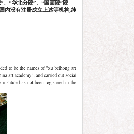
、“华北分院”、“国画院”院
国内没有注册成立上述等机构,纯
ended to be the names of "xu beihong art
na art academy", and carried out social
 institute has not been registered in the