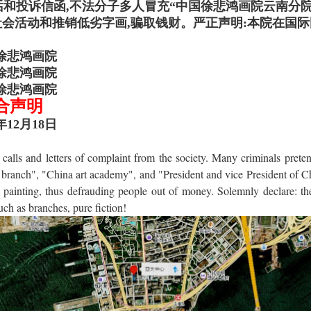
投诉信函,不法分子多人冒充“中国徐悲鸿画院云南分院”
社会活动和推销低劣字画,骗取钱财。严正声明:本院在国际
画院
画院
画院
合声明
18日
calls and letters of complaint from the society. Many criminals pret
ranch", "China art academy", and "President and vice President of Chi
and painting, thus defrauding people out of money. Solemnly declare: the
uch as branches, pure fiction!