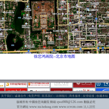
徐悲鸿画院--北京市地图
关于我们
|
诚邀合作
|
免责声明
|
联系我们
|
法律顾问
|
商务服务
|
友情链接
|
收藏本站
:
qwa988@126.com
版權所有
:
中國徐悲鴻畫院
郵箱
翻版必究
:
w
w
w.xu
.com
www.
ccvcm.com
官方網址
-beihong
法人證照