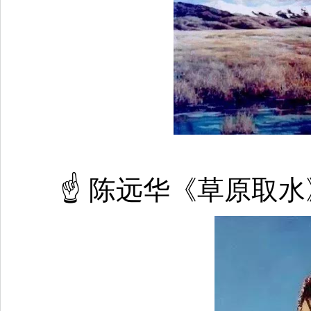
☝ 陈远华《草原取水》油