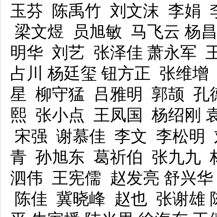
玉芬 陈禹竹 刘文沫 李娟 
梁文煜 员旭敏 马飞云 杨昌
明华 刘艺 张泽佳 萧永军 
占川 杨廷玺
钮方正 张维增 
星 柳守猛 吕雅明 郭颉 孔
熙
张小点 王凤国 杨绍刚 
宋强 谢慕佳 李文 李松明 
青 孙旭东 葛祈伯 张九九 
泗伟 王宪儒 赵发亮 舒兴华
陈佳 冀晓峰 赵也 张谢雄 