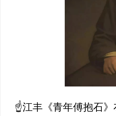
☝江丰《青年傅抱石》布面油