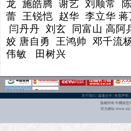
龙 施皓腾 谢艺 刘顺常 陈
蕾 王锐恺 赵华 李立华 蒋
闫丹丹 刘玄 同富山 高阿兵
姣 唐自勇 王鸿帅 邓千流
伟敏 田树兴
关于我们
|
诚邀合作
|
免责声明
|
版權所有
:
中國徐悲
:
w
w
w.xu
官方網址