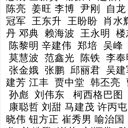
陈亮 姜旺 李博 尹刚 自
冠军 王东升 王盼盼 肖水
丹 邓典 赖海波 王永明 
陈黎明 辛建伟 郑培 吴峰
莫慧波 范鑫光 陈铁 李奉
张金娥 张鹏 邱丽君 吴建军
建芳 江丰 贾中堂 韩丕亮
孙彪 刘伟东 柯西格巴图 
康聪哲 刘甜 马建茂 许丙屯
晓伟 钮方正 崔秀男 喻治国