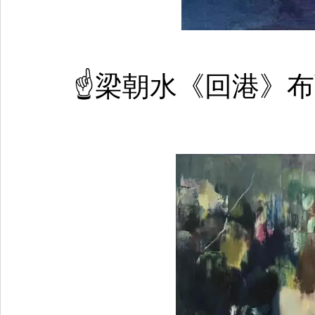
☝梁朝水《回港》布面油