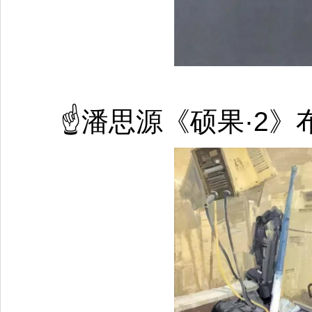
☝潘思源《硕果·2》布面