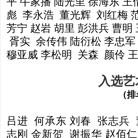
平 牛家播 陆光里 徐海东 
彪 李永浩 董光辉 刘红梅 范
芳宁 赵岩 胡里 彭洪兵 曹明
胥实 余传伟 陆衍松
李忠军
穆亚威 李松明 关森 颜伶 
入选艺
（排
吕进 何承东 刘春 张志兵
志刚 金新贺 谢振华 赵佰仁