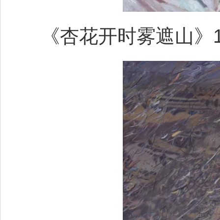
《杏花开时雾遮山》160