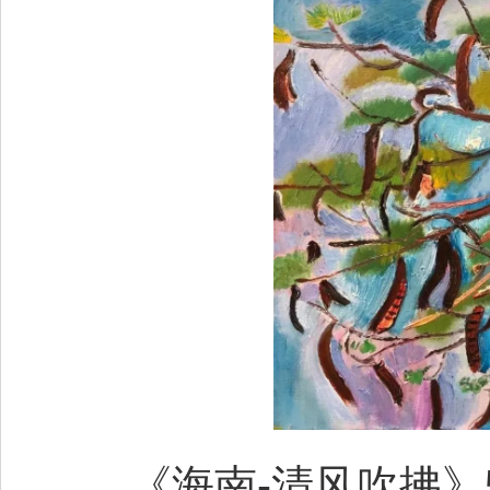
《海南-清风吹拂》56