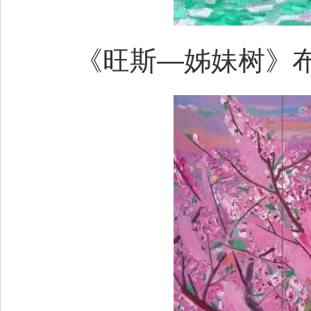
《旺斯—姊妹树》布面油