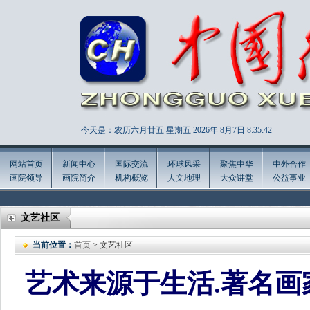
今天是：农历六月廿五 星期五 2026年
8月7日 8:35:43
网站首页
新闻中心
国际交流
环球风采
聚焦中华
中外合作
画院领导
画院简介
机构概览
人文地理
大众讲堂
公益事业
文艺社区
当前位置：
首页
> 文艺社区
艺术来源于生活.著名画