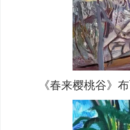
《春来樱桃谷》布面油