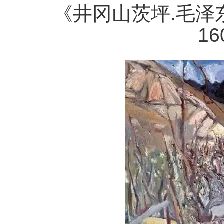
《井冈山茨坪.毛泽东
16