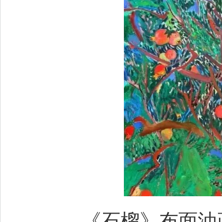
《石榴》布面油画 .