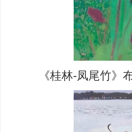
《桂林-凤尾竹》布面油