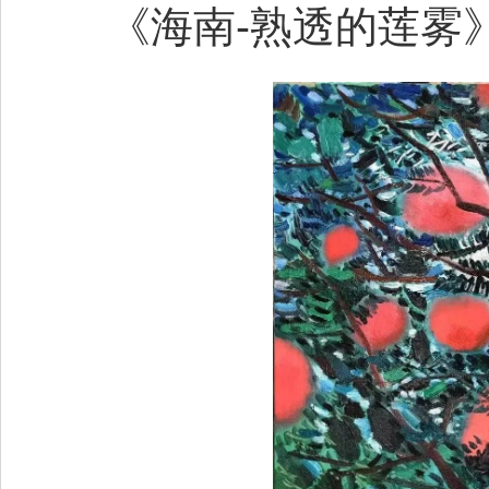
《海南-熟透的莲雾》65