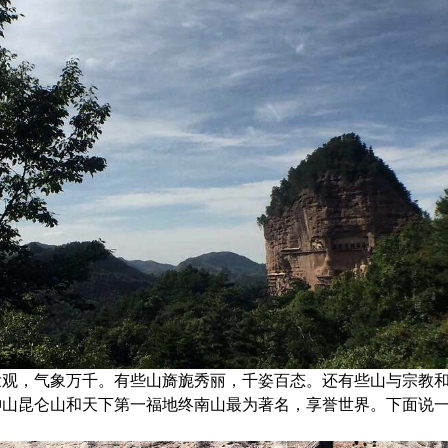
壮观，气象万千。有些山旖旎秀丽，千姿百态。还有些山与宗教
山昆仑山和天下第一福地终南山最为著名，享誉世界。下面说一