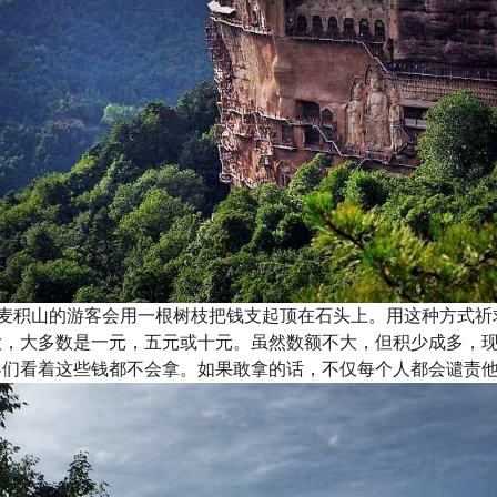
到麦积山的游客会用一根树枝把钱支起顶在石头上。用这种方式
大，大多数是一元，五元或十元。虽然数额不大，但积少成多，
客们看着这些钱都不会拿。如果敢拿的话，不仅每个人都会谴责