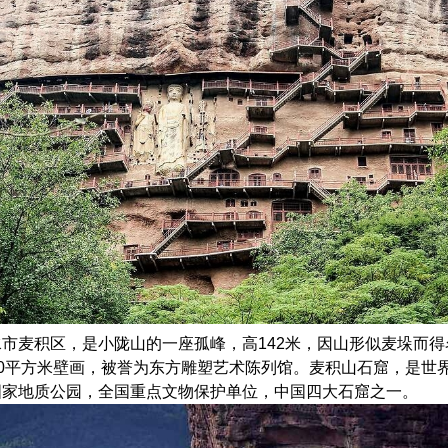
麦积区，是小陇山的一座孤峰，高142米，因山形似麦垛而得名。
1000平方米壁画，被誉为东方雕塑艺术陈列馆。麦积山石窟，是世
国家地质公园，全国重点文物保护单位，中国四大石窟之一。