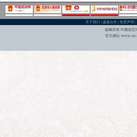
关于我们
|
诚邀合作
|
免责声明
|
版權所有
:
中國徐悲
:
w
w
w.xu
官方網址