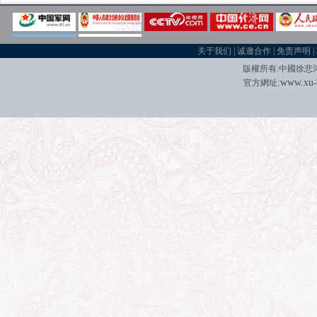
关于我们
|
诚邀合作
|
免责声明
|
版權所有
:
中國徐悲
:
w
w
w.xu
官方網址