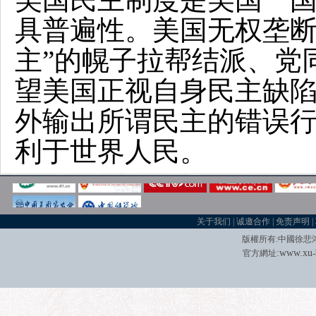
具普遍性。美国无权垄断
主”的幌子拉帮结派、党
望美国正视自身民主缺
外输出所谓民主的错误
利于世界人民。
关于我们
|
诚邀合作
|
免责声明
|
版權所有
:
中國徐悲
:
w
w
w.xu
官方網址