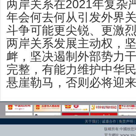
两岸关系在2021年复杂
年会何去何从引发外界
斗争可能更尖锐、更激
两岸关系发展主动权，坚
衅，坚决遏制外部势力
完整，有能力维护中华
悬崖勒马，否则必将迎
关于我们
|
诚邀合作
|
免责声明
|
版權所有
:
中國徐悲
:
w
w
w.xu
官方網址