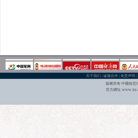
关于我们
|
诚邀合作
|
免责声明
|
版權所有
:
中國徐悲
:
w
w
w.xu
官方網址