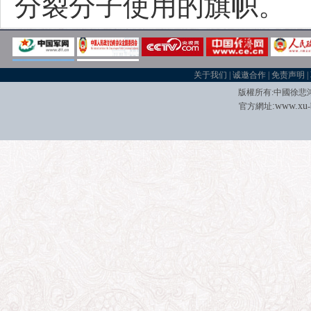
分裂分子使用的旗帜。
关于我们
|
诚邀合作
|
免责声明
|
版權所有
:
中國徐悲
:
w
w
w.xu
官方網址