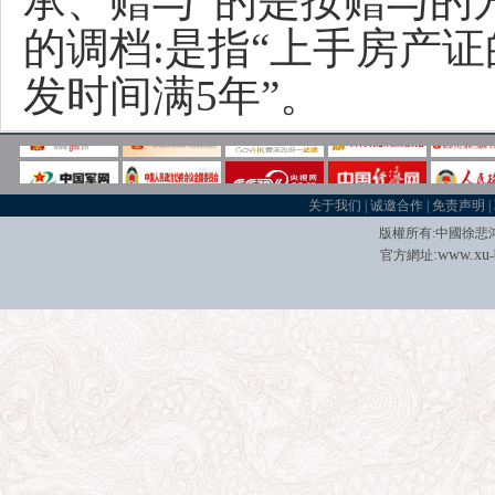
承、赠与”的是按赠与的
的调档:是指“上手房产
发时间满5年
”。
关于我们
|
诚邀合作
|
免责声明
|
版權所有
:
中國徐悲
:
w
w
w.xu
官方網址