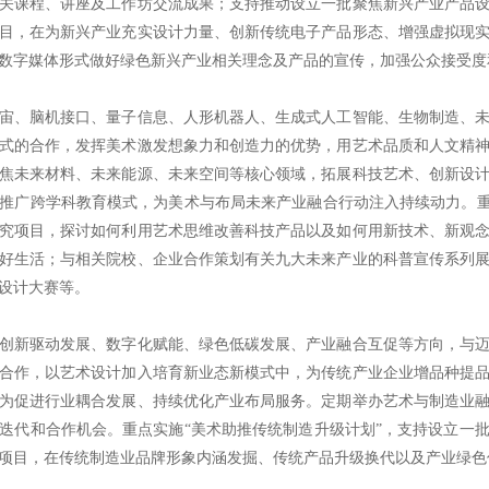
关课程、讲座及工作坊交流成果；支持推动设立一批聚焦新兴产业产品
目，在为新兴产业充实设计力量、创新传统电子产品形态、增强虚拟现
数字媒体形式做好绿色新兴产业相关理念及产品的宣传，加强公众接受度
宙、脑机接口、量子信息、人形机器人、生成式人工智能、生物制造、
式的合作，发挥美术激发想象力和创造力的优势，用艺术品质和人文精
焦未来材料、未来能源、未来空间等核心领域，拓展科技艺术、创新设
推广跨学科教育模式，为美术与布局未来产业融合行动注入持续动力。重
究项目，探讨如何利用艺术思维改善科技产品以及如何用新技术、新观
好生活；与相关院校、企业合作策划有关九大未来产业的科普宣传系列
设计大赛等。
创新驱动发展、数字化赋能、绿色低碳发展、产业融合互促等方向，与
合作，以艺术设计加入培育新业态新模式中，为传统产业企业增品种提
为促进行业耦合发展、持续优化产业布局服务。定期举办艺术与制造业
迭代和合作机会。重点实施“美术助推传统制造升级计划”，支持设立一
项目，在传统制造业品牌形象内涵发掘、传统产品升级换代以及产业绿色