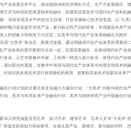
与产业深度合作平台，推动摆脱传统经济增长方式、生产力发展路径，
维方式与科技的思维逻辑有机融合，拓展和设置美术与现代化产业有机
能，加快实现高水平科技自立自强，打好关键核心技术攻坚战。以“大美
独特魅力改造提升传统产业，参与标志性产品的研发，布局建设未来产
发人的想象力和创造力为宗旨，以美术与现代化产业体系相融合为路径
实现“大美术”新业态、新模式发展。通过明确现代化产业体系所需要的“
代化产业体系的需求紧密结合在一起，实现深度融合，在推动现代化产业
行各业，让艺术家像科学家、工程师一样进入各行各业，使现代化产业
，通过联合性课题，在教学中加强与现代化产业体系中的理念和技术的
，对潜在的未来技术进行有前瞻性的推测，探索和启发技术创新在未来产
融合行动计划的主要任务是实施六大融合行动：“大美术”功能与现代化
行动，美术与布局未来产业融合行动，美术与加快传统产业升级融合行
动要深入研究涵盖造型艺术、设计艺术、建筑艺术、艺术人文等“大美术”的
术”所蕴含的原创力和创新性，在催生新产业、新模式、新动能的同时，