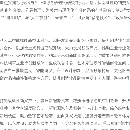
重点实施“大美术与产业体系融合理论研究”行动计划，从基础理论到交
统化的分类、分层梳理，为美术与现代化产业体系的有机融合，奠定学
、“品牌影响”，与“人工智能”、“未来产业”，以及与“信息技术”、“成
动人工智能赋能新型工业化、加快发展先进制造业集群、提升制造业可
的合作，以加快重点行业智能升级、大力发展智能产品、推动企业专业
其中不可替代的独特作用。构建美术创新能量策源地，与重要科研机构
科技领军企业等创新载体，生成联合培养、艺术家驻场等智能孵化空间
推动设立一批聚焦人工智能研发、产品设计创新、品牌形象构建、文化融
衡产品功能性和稳定性方面、提升制造业品牌特色竞争力方面、融合中
打造战略性新兴产业、发展新能源汽车、稳步推进绿色航空制造业、升
业并与各学科深度融合，与新能源汽车及相关产业链上企业、绿色航空
新增长点，助力数字艺术经济。面向新兴场景，建设开源型美术教育体
境，以艺术设计助力新质生产力，引导绿色智能新赛道。重点实施“美术