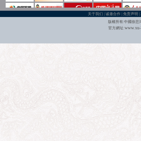
关于我们
|
诚邀合作
|
免责声明
|
版權所有
:
中國徐悲
:
w
w
w.xu
官方網址