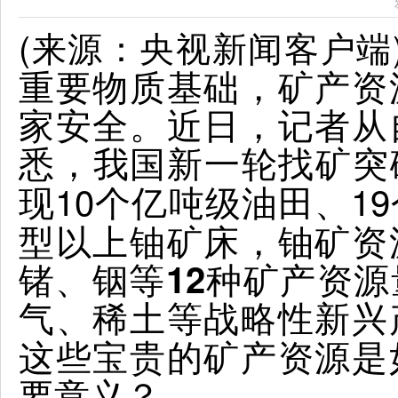
(来源：央视新闻客户端
重要物质基础，矿产资
家安全。近日，记者从
悉，
我国新一轮找矿突
现10个亿吨级
、1
油田
型以上铀矿床，
资
铀矿
锗、铟等12种矿产资
气、稀土等战略性新兴
这些宝贵的矿产资源是
要意义？