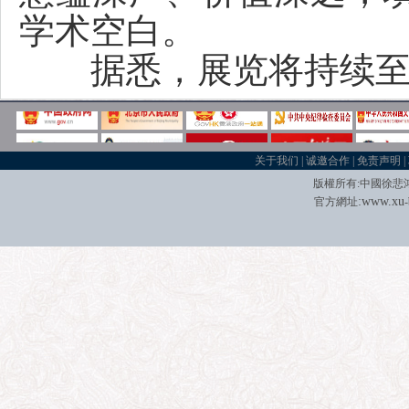
学术空白。
据悉，展览将持续至8
关于我们
|
诚邀合作
|
免责声明
|
版權所有
:
中國徐悲
:
w
w
w.xu
官方網址