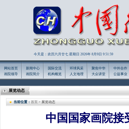
今天是：农历六月廿七 星期日 2026年
8月9日 9:52:0
网站首页
新闻中心
国际交流
环球风采
聚焦中华
中外合作
画院领导
画院简介
机构概览
人文地理
大众讲堂
公益事业
展览动态
当前位置：
首页
> 展览动态
中国国家画院接