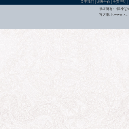
关于我们
|
诚邀合作
|
免责声明
|
版權所有
:
中國徐悲
:
w
w
w.xu
官方網址