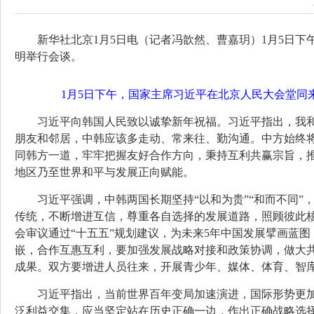
新华社北京1月5日电（记者冯歆然、曹嘉玥）1月5日
明举行会谈。
1月5日下午，国家主席习近平在北京人民大会堂同
习近平向韩国人民致以诚挚新年祝福。习近平指出，我
朋友和邻居，中韩应该多走动、常来往、勤沟通。中方始终
同韩方一道，牢牢把握友好合作方向，秉持互利共赢宗旨，
地区乃至世界和平与发展正向赋能。
习近平强调，中韩两国长期坚持“以和为贵”“和而不同
传统，不断增进互信，尊重各自选择的发展道路，照顾彼此
会审议通过“十五五”规划建议，为未来5年中国发展擘画蓝
嵌，合作互惠互利，要加强发展战略对接和政策协调，做大
成果。双方要增进人员往来，开展青少年、媒体、体育、智
习近平指出，当前世界百年变局加速演进，国际形势更
泛利益交集，应当坚定站在历史正确一边，作出正确战略选择