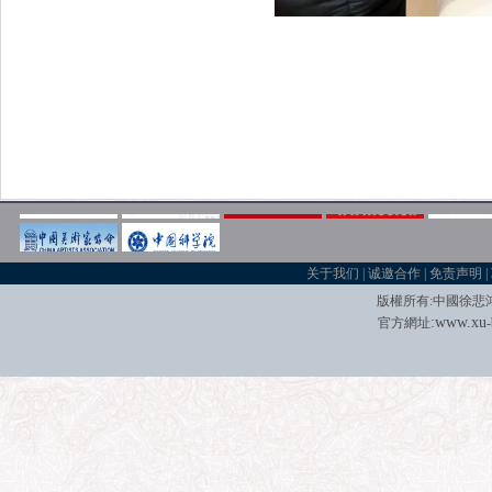
关于我们
|
诚邀合作
|
免责声明
|
版權所有
:
中國徐悲
:
w
w
w.xu
官方網址