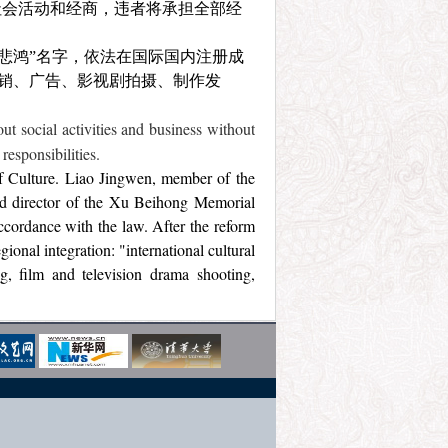
社会活动和经商，违者将承担全部经
悲鸿”名字，依法在国际国内注册成
展销、广告、影视剧拍摄、制作发
t social activities and business without
responsibilities.
of Culture. Liao Jingwen, member of the
nd director of the Xu Beihong Memorial
ccordance with the law. After the reform
ional integration: "international cultural
g, film and television drama shooting,