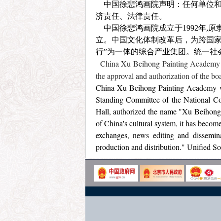
中国徐悲鸿画院声明：任何单位
济责任、法律责任。
中国徐悲鸿画院成立于1992年,
立。中国文化体制改革后，为跨国家
行”为一体的综合产业集团。统一社会信
China Xu Beihong Painting Academy dec
the approval and authorization of the board
China Xu Beihong Painting Academy was 
Standing Committee of the National Co
Hall, authorized the name "Xu Beihong" 
of China's cultural system, it has become
exchanges, news editing and dissemina
production and distribution." Unified S