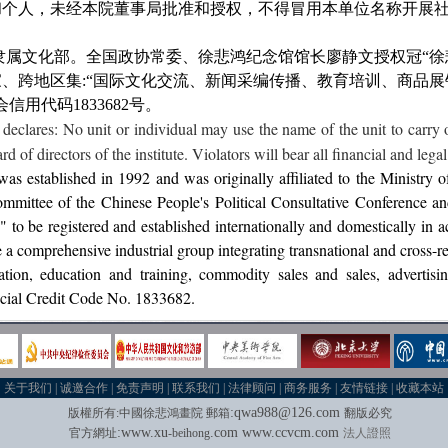
和个人，未经本院董事局批准和授权，不得冒用本单位名称开展
原隶属文化部。全国政协常委、徐悲鸿纪念馆馆长廖静文授权冠“徐
、跨地区集:“国际文化交流、新闻采编传播、教育培训、商品
用代码1833682号。
lares: No unit or individual may use the name of the unit to carry ou
 of directors of the institute. Violators will bear all financial and legal 
established in 1992 and was originally affiliated to the Ministry 
mmittee of the Chinese People's Political Consultative Conference a
to be registered and established internationally and domestically in a
 a comprehensive industrial group integrating transnational and cross-reg
tion, education and training, commodity sales and sales, advertisin
ocial Credit Code No. 1833682.
关于我们
|
诚邀合作
|
免责声明
|
联系我们
|
法律顾问
|
商务服务
|
友情链接
|
收藏本站
:
qwa988@126.com
版權所有
:
中國徐悲鴻畫院
郵箱
翻版必究
:
w
w
w.xu
.com
www.
ccvcm.com
官方網址
-beihong
法人證照