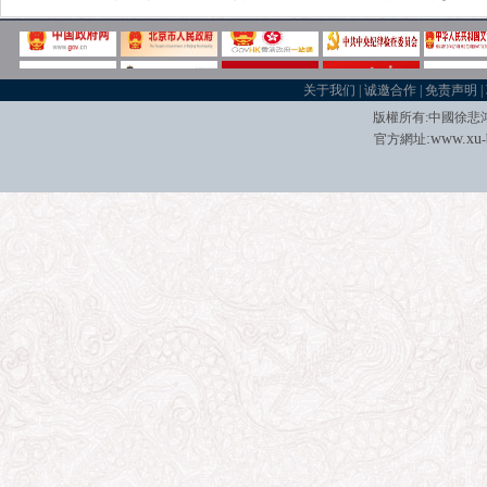
关于我们
|
诚邀合作
|
免责声明
|
版權所有
:
中國徐悲
:
w
w
w.xu
官方網址