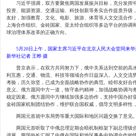
习近平强调，双方要聚焦两国发展振兴目标，充分发挥
投资、能源资源、交通运输、科技创新等务实合作提质升级
友好，加强教育、文化、电影、旅游、体育等人文交流合作
上海合作组织、金砖国家、亚太经合组织等多边平台的协调
球治理体系改革的正确方向。
5月20日上午，国家主席习近平在北京人民大会堂同来
新华社记者 王晔 摄
普京表示，在双方共同努力下，俄中关系达到空前的高
利互惠，交通、物流、科技等领域合作日益深入。人文交流势
考验，历久弥坚，已成为全面战略协作的典范。睦邻友好合
意义。俄方愿同中方一道，恪守条约精神，加强战略协调与
稳定因素。俄方愿同中方继续加强多边协作，支持中国办好
金砖国家机制团结协作，维护联合国权威，倡导文明多样性
两国元首就中东局势等重大国际和地区问题交换了意见
两国元首听取了中俄总理定期会晤机制框架下副总理级
进展。两国外长汇报了中俄在国际和地区事务中协调合作的