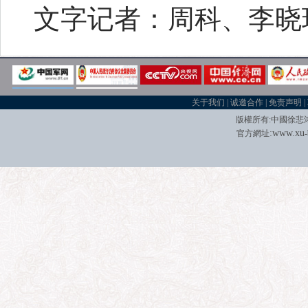
文字记者：周科、李晓
关于我们
|
诚邀合作
|
免责声明
|
版權所有
:
中國徐悲
:
w
w
w.xu
官方網址