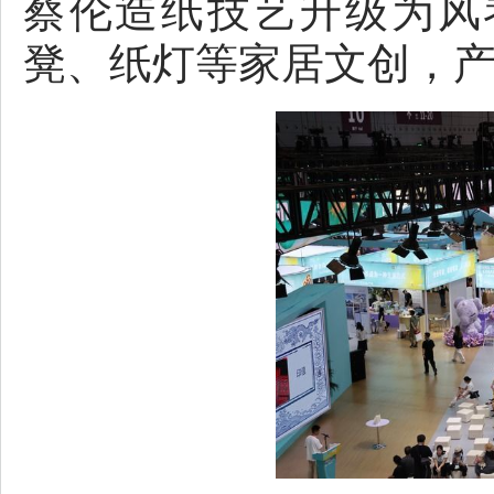
蔡伦造纸技艺升级为风
凳、纸灯等家居文创，产