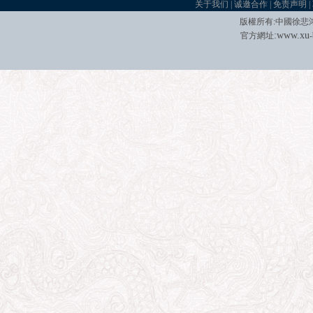
关于我们
|
诚邀合作
|
免责声明
|
版權所有
:
中國徐悲
:
w
w
w.xu
官方網址