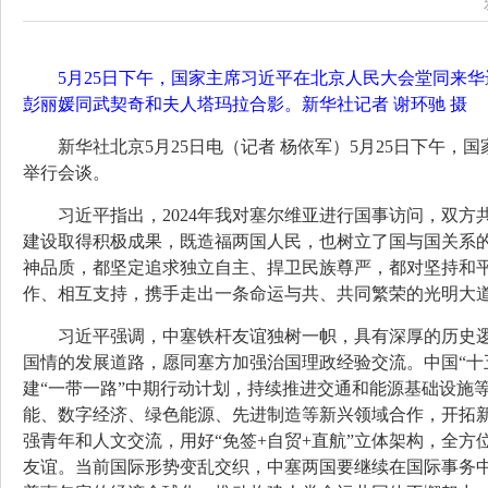
5月25日下午，国家主席习近平在北京人民大会堂同来
彭丽媛同武契奇和夫人塔玛拉合影。新华社记者 谢环驰 摄
新华社北京5月25日电（记者 杨依军）5月25日下午
举行会谈。
习近平指出，2024年我对塞尔维亚进行国事访问，双
建设取得积极成果，既造福两国人民，也树立了国与国关系
神品质，都坚定追求独立自主、捍卫民族尊严，都对坚持和
作、相互支持，携手走出一条命运与共、共同繁荣的光明大
习近平强调，中塞铁杆友谊独树一帜，具有深厚的历史
国情的发展道路，愿同塞方加强治国理政经验交流。中国“十
建“一带一路”中期行动计划，持续推进交通和能源基础设施
能、数字经济、绿色能源、先进制造等新兴领域合作，开拓新
强青年和人文交流，用好“免签+自贸+直航”立体架构，全
友谊。当前国际形势变乱交织，中塞两国要继续在国际事务