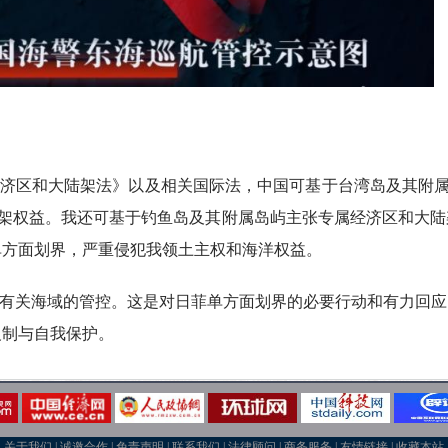
属经济区和大陆架法》以及相关国际法，中国可基于台湾岛及其附属
陆架权益。我还可基于钓鱼岛及其附属岛屿主张专属经济区和大
单方面划界，严重侵犯我领土主权和海洋权益。
强对有关海域的管控。这是对日菲单方面划界的必要行动和有力回
反制与自我保护。
关于我们
|
诚邀合作
|
免责声明
|
联系我们
|
法律顾问
|
商务服务
|
友情链接
|
收藏本站