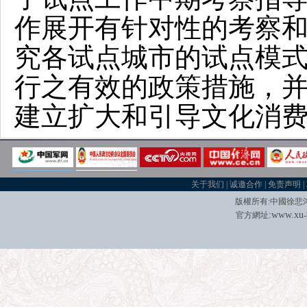
作展开有针对性的考察
究各试点城市的试点模
行之有效的政策措施，
建立扩大和引导文化消
关于我们
|
诚邀合作
|
免责声明
|
版權所有
:
中國徐悲
:
w
w
w.xu
官方網址