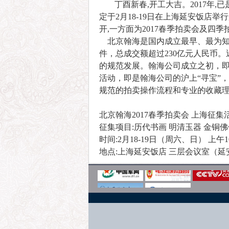
丁酉新春,开工大吉。2017年,
定于2月18-19日在上海延安饭
开,一方面为2017春季拍卖会及
北京翰海是国内成立最早、最为知名
件，总成交额超过230亿元人民币
的规范发展。翰海公司成立之初，
活动，即是翰海公司的沪上“寻宝”
规范的拍卖操作流程和专业的收藏
北京翰海2017春季拍卖会 上海征集
征集项目:历代书画 明清玉器 金铜佛
时间:2月18-19日（周六、日） 上午10
地点:上海延安饭店 三层会议室（延安