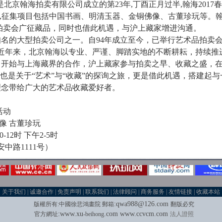
已是北京翰海拍卖有限公司成立的第23年,丁酉正月过半,翰海201
店举行,征集项目包括中国书画、明清玉器、金铜佛像、古董珍玩等
四季拍卖会广征藏品，同时也借此机遇，与沪上藏家增进沟通。
的大型拍卖公司之一。自94年成立至今，已举行艺术品拍卖会
。近年来，北京翰海以专业、严谨、脚踏实地的不断耕耘，持续推
即开始与上海藏界的合作，沪上藏家参与拍卖之早、收藏之盛，
，也是关于“艺术”与“收藏”的探询之旅，更是借此机遇，搭建起
理念带给广大的艺术品收藏爱好者。
活动
像 古董珍玩
-12时 下午2-5时
中路1111号）
关于我们
|
诚邀合作
|
免责声明
|
联系我们
|
法律顾问
|
商务服务
|
友情链接
|
收藏本站
:
qwa988@126.com
版權所有
:
中國徐悲鴻畫院
郵箱
翻版必究
:
w
w
w.xu
.com
www.
ccvcm.com
官方網址
-beihong
法人證照