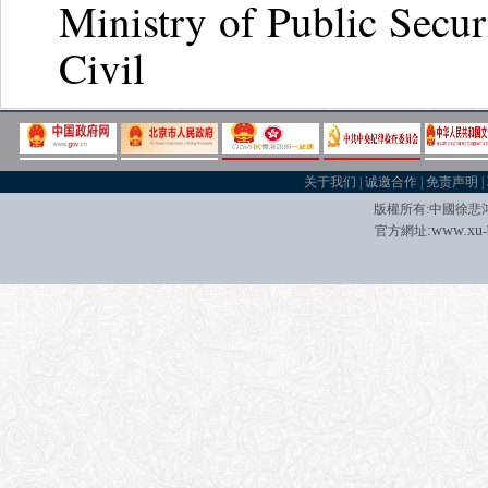
Ministry of Public Secur
Civil
Affairs.
关于我们
|
诚邀合作
|
免责声明
|
版權所有
:
中國徐悲
:
w
w
w.xu
官方網址