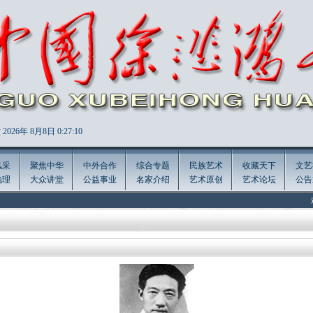
2026年
8月8日 0:27:11
风采
聚焦中华
中外合作
综合专题
民族艺术
收藏天下
文艺
地理
大众讲堂
公益事业
名家介绍
艺术原创
艺术论坛
公告
欢迎访