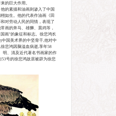
开来的巨大作用。
他的素描和油画则渗入了中国
栩栩如生。他的代表作油画《田
怀和对劳动人民的同情，表现了
他常画的奔马、雄狮、晨鸡等，
中国画”的象征和标志。徐悲鸿长
为中国美术界的中坚骨干,他对中
徐悲鸿因脑溢血病逝,享年58
元、明、清及近代著名书画家的作
街53号的徐悲鸿故居被辟为徐悲