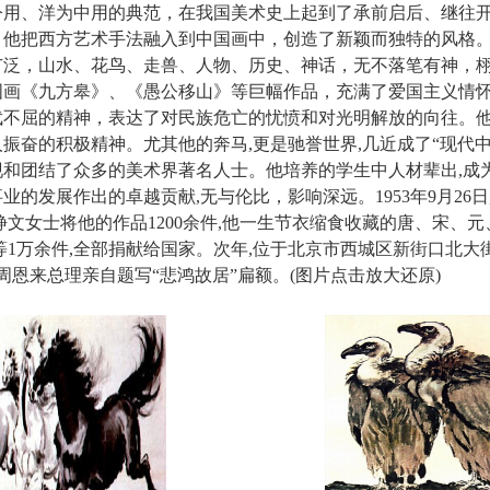
今用、洋为中用的典范，在我国美术史上起到了承前启后、继往
他把西方艺术手法融入到中国画中，创造了新颖而独特的风格。
广泛，山水、花鸟、走兽、人物、历史、神话，无不落笔有神，
国画《九方皋》、《愚公移山》等巨幅作品，充满了爱国主义情
武不屈的精神，表达了对民族危亡的忧愤和对光明解放的向往。
振奋的积极精神。尤其他的奔马,更是驰誉世界,几近成了“现代
和团结了众多的美术界著名人士。他培养的学生中人材辈出,成
的发展作出的卓越贡献,无与伦比，影响深远。1953年9月26日,
静文女士将他的作品1200余件,他一生节衣缩食收藏的唐、宋、
帖等1万余件,全部捐献给国家。次年,位于北京市西城区新街口北大
周恩来总理亲自题写“悲鸿故居”扁额。
(图片点击放大还原)