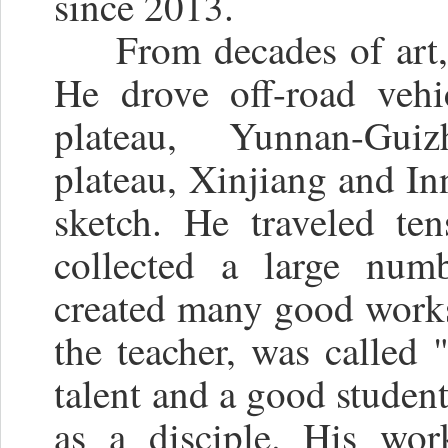
since 2013.
From decades of art, h
He drove off-road vehi
plateau, Yunnan-Guiz
plateau, Xinjiang and I
sketch. He traveled te
collected a large numb
created many good works 
the teacher, was called 
talent and a good studen
as a disciple. His wor