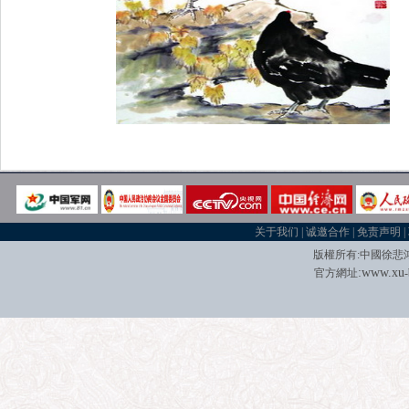
关于我们
|
诚邀合作
|
免责声明
|
版權所有
:
中國徐悲
:
w
w
w.xu
官方網址