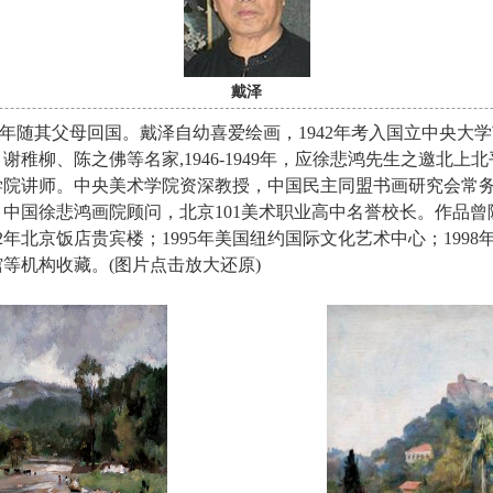
戴泽
人,同年随其父母回国。戴泽自幼喜爱绘画，1942年考入国立中央
稚柳、陈之佛等名家,1946-1949年，应徐悲鸿先生之邀北
术学院讲师。中央美术学院资深教授，中国民主同盟书画研究会常
中国徐悲鸿画院顾问，北京101美术职业高中名誉校长。作品
2年北京饭店贵宾楼；1995年美国纽约国际文化艺术中心；199
等机构收藏。(图片点击放大还原)