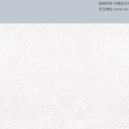
版權所有
:
中國徐悲
:
w
w
w.xu
官方網址