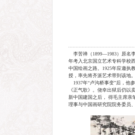
李苦禅（1899—1983）原
年考入北京国立艺术专科学校西
中国绘画之路。1925年应邀执
授，率先将齐派艺术带到该地
1937年“卢沟桥事变”后，
《正气歌》。侥幸出狱后仍以卖
新中国建国之后， 得毛主席亲
理事与中国画研究院院务委员、