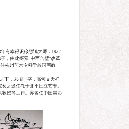
年有幸得识徐悲鸿大师，1922
子，由此探索“中西合璧”改革
之邀任杭州艺术专科学校国画教
刑之下，未招一字，高颂文天祥
院长之邀任教于北平国立艺专。
系教授等工作。亦曾任中国美协