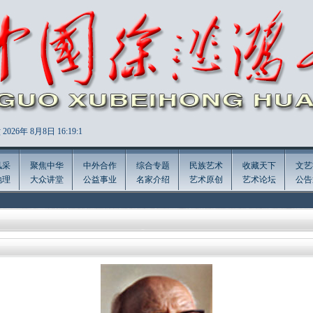
2026年
8月8日 16:19:2
风采
聚焦中华
中外合作
综合专题
民族艺术
收藏天下
文艺
地理
大众讲堂
公益事业
名家介绍
艺术原创
艺术论坛
公告