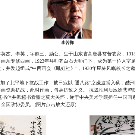
李苦禅
名李英杰、李英，字超三、励公。生于山东省高唐县贫苦农家，1918
画系专修西画，1923年拜师齐白石大师门下，成为第一位入室弟
教，并发起组成“中西画会《吼虹社》”，1930年应林风眠校长
。
他参加了北平地下抗战工作，被日寇以“通八路”之嫌逮捕入狱，酷
画资助抗战，此时作画，每寓抗敌之义。 抗战胜利后应徐悲鸿
笔书信并派秘书看望之莫大关怀，遂于中央美术学院担任中国画
全国政协委员。(图片点击放大还原)