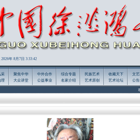
2026年
8月7日 3:33:43
风采
聚焦中华
中外合作
综合专题
民族艺术
收藏天下
文艺
地理
大众讲堂
公益事业
名家介绍
艺术原创
艺术论坛
公告
欢迎访