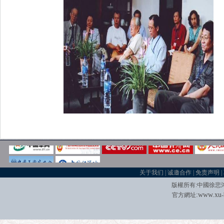
关于我们
|
诚邀合作
|
免责声明
|
版權所有
:
中國徐悲
:
w
w
w.xu
官方網址