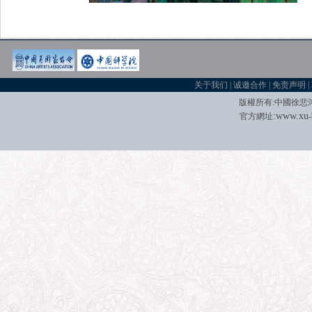
关于我们
|
诚邀合作
|
免责声明
|
版權所有
:
中國徐悲
:
w
w
w.xu
官方網址