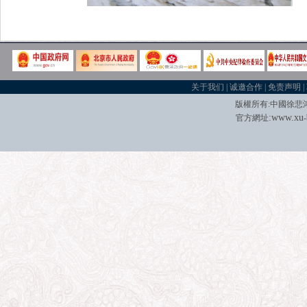
关于我们
|
诚邀合作
|
免责声明
|
版權所有
:
中國徐悲
:
w
w
w.xu
官方網址