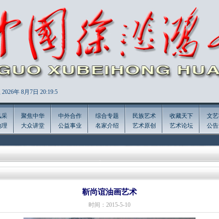
2026年
8月7日 20:19:7
风采
聚焦中华
中外合作
综合专题
民族艺术
收藏天下
文艺
地理
大众讲堂
公益事业
名家介绍
艺术原创
艺术论坛
公告
靳尚谊油画艺术
时间：2015-5-10