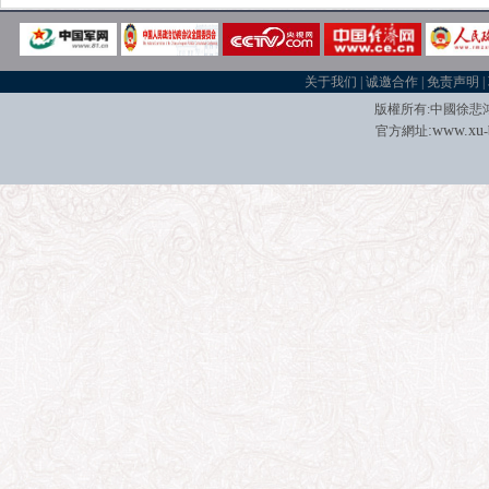
关于我们
|
诚邀合作
|
免责声明
|
版權所有
:
中國徐悲
:
w
w
w.xu
官方網址