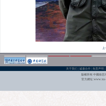
上
关于我们
|
诚邀合作
|
免责声明
|
版權所有
:
中國徐悲
:
w
w
w.xu
官方網址