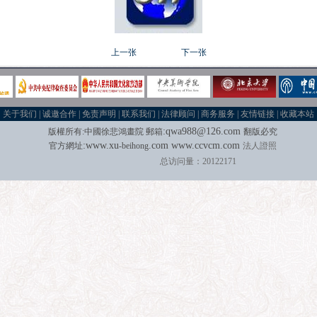
上一张
下一张
关于我们
|
诚邀合作
|
免责声明
|
联系我们
|
法律顾问
|
商务服务
|
友情链接
|
收藏本站
:
qwa988@126.com
版權所有
:
中國徐悲鴻畫院
郵箱
翻版必究
:
w
w
w.xu
.com
www.
ccvcm.com
官方網址
-beihong
法人證照
总访问量：20122171