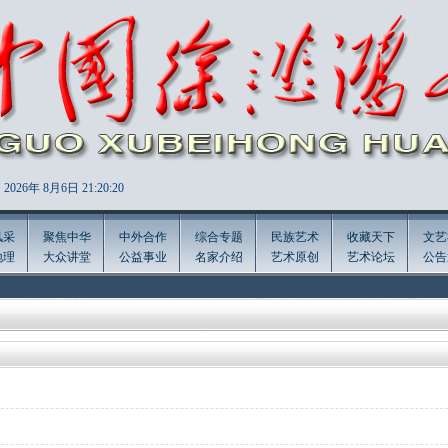
2026年
8月6日 21:20:20
风采
聚焦中华
中外合作
综合专题
民族艺术
收藏天下
文艺
地理
大众讲堂
公益事业
名家介绍
艺术原创
艺术论坛
公告