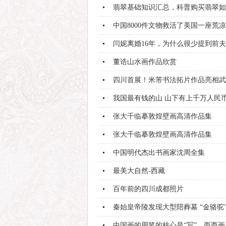
翡翠基础知识汇总，科普购买翡翠如
中国8000件文物救活了美国一座荒
闫妮离婚16年，为什么很少提到前
董诰山水画作品欣赏
四川首展！米芾书法拓片作品亮相武
我国最有钱的山 山下有上千万人民币
张大千临摹敦煌壁画高清作品集
张大千临摹敦煌壁画高清作品集
中国明代杰出书画家沈周全集
最美大自然-西藏
百年前的四川成都照片
秦始皇帝陵发现大型陪葬墓 “金骆驼
中国画的用笔的核心是“写”，而西画