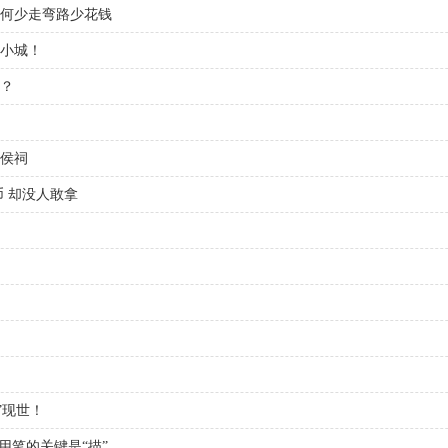
何少走弯路少花钱
凉小城！
夫？
侯祠
 却没人敢拿
”现世！
用笔的关键是“描”